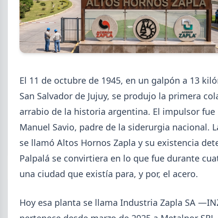
2026-08-07
GENERAL
Cheques rechazados en alza: la
El 11 de octubre de 1945, en un galpón a 13 kil
cadena de pagos metalúrgica
San Salvador de Jujuy, se produjo la primera co
muestra signos de estrés
arrabio de la historia argentina. El impulsor fue
Junio fue el tercer peor mes en cheques rechazados
en casi seis años. El caso Metalfor expone la tensión
Manuel Savio, padre de la siderurgia nacional. L
que crece en la cadena de pagos metalúrgica.
se llamó Altos Hornos Zapla y su existencia de
Palpalá se convirtiera en lo que fue durante cua
una ciudad que existía para, y por, el acero.
Hoy esa planta se llama Industria Zapla SA —I
pertenece desde marzo de 2025 a Metalnor SRL