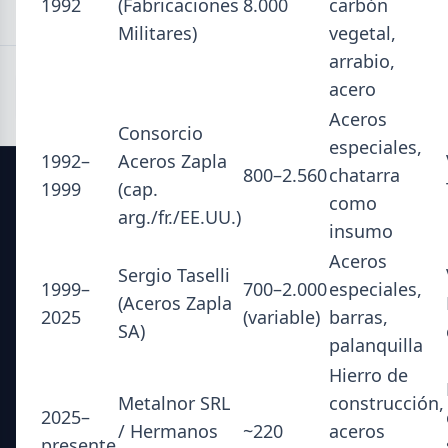
1992
(Fabricaciones
8.000
carbón
Militares)
vegetal,
arrabio,
acero
Aceros
Consorcio
especiales,
1992–
Aceros Zapla
800–2.560
chatarra
1999
(cap.
como
SIDERDATO
arg./fr./EE.UU.)
insumo
El portal líder en información para la industria siderúrgica
Aceros
Sergio Taselli
y el mercado del acero en Argentina.
1999–
700–2.000
especiales,
(Aceros Zapla
2025
(variable)
barras,
SA)
Secciones
palanquilla
Hierro de
Noticias del Sector
Metalnor SRL
construcción,
Datos Técnicos
2025–
/ Hermanos
~220
aceros
Guía Metalúrgica
presente