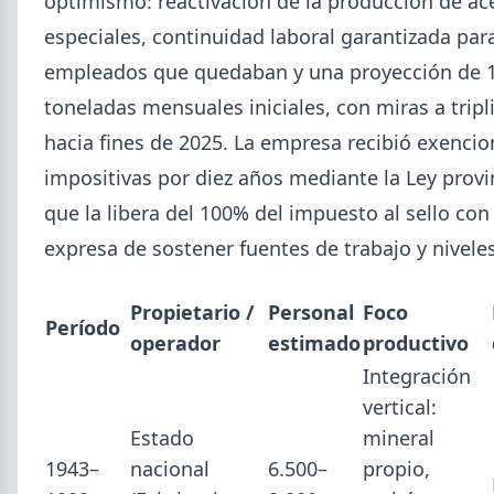
optimismo: reactivación de la producción de ac
SUSCRIPCIÓN A SIDERDATO
especiales, continuidad laboral garantizada par
Recibí el reporte semanal más actualizado de novedades
empleados que quedaban y una proyección de 
metalúrgicas directo a tu mail o celular.
toneladas mensuales iniciales, con miras a tripli
REGISTRESE GRATIS
hacia fines de 2025. La empresa recibió exencio
impositivas por diez años mediante la Ley provi
que la libera del 100% del impuesto al sello con
expresa de sostener fuentes de trabajo y niveles
Propietario /
Personal
Foco
Período
operador
estimado
productivo
Integración
vertical:
Estado
mineral
1943–
nacional
6.500–
propio,