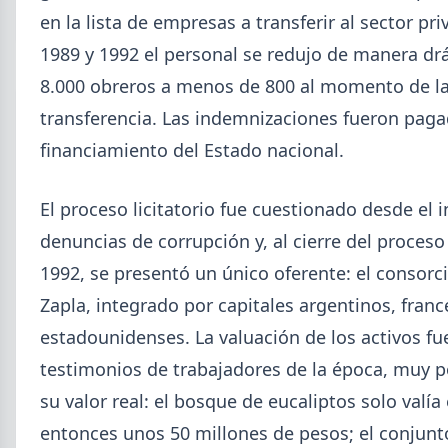
Isidro.
en la lista de empresas a transferir al sector pri
1989 y 1992 el personal se redujo de manera drá
8.000 obreros a menos de 800 al momento de l
transferencia. Las indemnizaciones fueron pag
financiamiento del Estado nacional.
El proceso licitatorio fue cuestionado desde el 
denuncias de corrupción y, al cierre del proces
1992, se presentó un único oferente: el consorc
Zapla, integrado por capitales argentinos, franc
estadounidenses. La valuación de los activos fu
2026-07-28
ADIMRA
testimonios de trabajadores de la época, muy p
Informe ADIMRA junio 2026: la
su valor real: el bosque de eucaliptos solo valía
producción metalúrgica cayó 4,6%
entonces unos 50 millones de pesos; el conjunt
La producción metalúrgica acumula una baja de