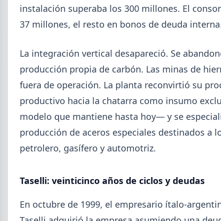
5,7% en 2026 y la capacidad instalada bajó a 40,8%,
instalación superaba los 300 millones. El conso
uno de los niveles más bajos de la serie.
37 millones, el resto en bonos de deuda interna
La integración vertical desapareció. Se abandon
producción propia de carbón. Las minas de hie
fuera de operación. La planta reconvirtió su pr
productivo hacia la chatarra como insumo excl
modelo que mantiene hasta hoy— y se especiali
producción de aceros especiales destinados a l
petrolero, gasífero y automotriz.
Taselli: veinticinco años de ciclos y deudas
2026-07-23
ACERO
Producción Mundial de Acero –
En octubre de 1999, el empresario ítalo-argenti
Junio 2026
Taselli adquirió la empresa asumiendo una deu