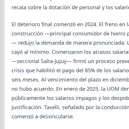
Mayo (15)
recaía sobre la dotación de personal y los salari
Abril (16)
TÍTULOS
Cheques rechazados en alza: la cadena de pagos metalúrgica
Marzo (6)
El deterioro final comenzó en 2024. El freno en l
muestra signos de estrés
Febrero (4)
Paritaria UOM agosto 2026: sin acuerdo, siguen vigentes los
construcción —principal consumidor de hierro p
Enero (2)
valores de abril
— redujo la demanda de manera pronunciada. L
Día de la Siderurgia: cómo llega el sector al aniversario 78 del
legado de Savio
2025
cayó al mínimo. Comenzaron los atrasos salari
Perfiles.com.ar abrió su tercera sucursal en zona norte: llegó a
—seccional Salta-Jujuy— firmó un proceso prev
VER TODO
San Isidro
crisis que habilitó el pago del 85% de los salari
Informe ADIMRA junio 2026: la producción metalúrgica cayó
4,6%
seis meses. Al vencimiento del plazo en diciemb
Producción Mundial de Acero – Junio 2026
no hubo acuerdo. En enero de 2025, la UOM de
públicamente los salarios impagos y los despid
justificación. Taselli, señalado por la conducció
comenzó a desvincularse.