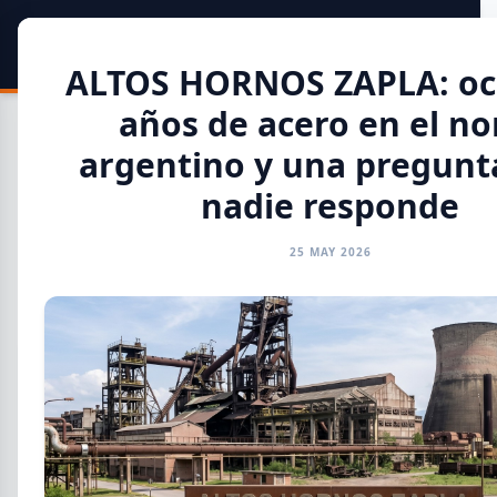
SIDER
DATO
Calculadora
ALTOS HORNOS ZAPLA: oc
años de acero en el no
argentino y una pregunt
nadie responde
Toda la Información
25 MAY 2026
GENERAL
INFORMES
CAMARAS
REFERENTES