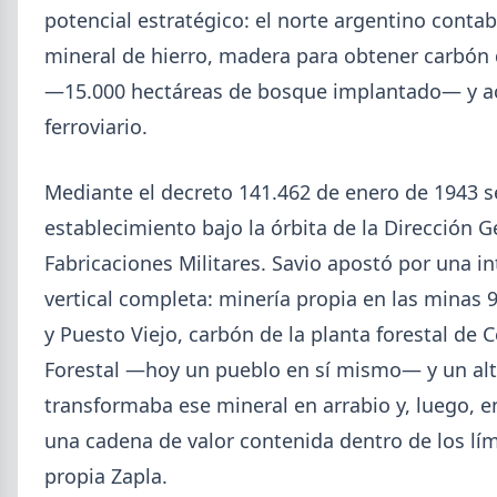
potencial estratégico: el norte argentino conta
mineral de hierro, madera para obtener carbón 
—15.000 hectáreas de bosque implantado— y a
ferroviario.
Mediante el decreto 141.462 de enero de 1943 se
establecimiento bajo la órbita de la Dirección G
2026-08-04
GENERAL
Fabricaciones Militares. Savio apostó por una i
Día de la Siderurgia: cómo llega el
vertical completa: minería propia en las minas 
sector al aniversario 78 del legado
y Puesto Viejo, carbón de la planta forestal de 
de Savio
Forestal —hoy un pueblo en sí mismo— y un al
El 31 de julio la industria del acero recordó a
transformaba ese mineral en arrabio y, luego, e
Manuel Savio con inversiones millonarias, un
semestre de recuperación parcial y un mercado
una cadena de valor contenida dentro de los lím
que se reordena hacia la minería y la energía.
propia Zapla.