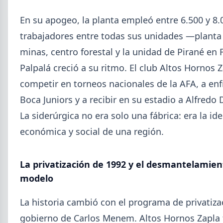
En su apogeo, la planta empleó entre 6.500 y 8.
trabajadores entre todas sus unidades —planta 
minas, centro forestal y la unidad de Pirané e
Palpalá creció a su ritmo. El club Altos Hornos Z
competir en torneos nacionales de la AFA, a enf
Boca Juniors y a recibir en su estadio a Alfredo 
La siderúrgica no era solo una fábrica: era la id
económica y social de una región.
2026-08-03
GENERAL
Perfiles.com.ar abrió su tercera
La privatización de 1992 y el desmantelamien
sucursal en zona norte: llegó a San
modelo
Isidro
La historia cambió con el programa de privatiza
La distribuidora siderometalúrgica, fundada en
1974 en San Fernando, sumó un local sobre Av.
gobierno de Carlos Menem. Altos Hornos Zapla 
Andrés Rolón, su primer punto de venta en San