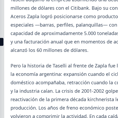
La producción mundial de acero crudo alcanzó
millones de dólares con el Citibank. Bajo su co
155,7 Mt en junio 2026 (+1,7% i.a.), mientras el
Aceros Zapla logró posicionarse como producto
acumulado enero-junio retrocede 0,7%.
especiales —barras, perfiles, palanquillas— con
capacidad de aproximadamente 5.000 tonelada
y una facturación anual que en momentos de ac
1
2
3
4
5
6
7
8
9
10
11
12
13
alcanzó los 60 millones de dólares.
Buscar
Pero la historia de Taselli al frente de Zapla fue 
la economía argentina: expansión cuando el cic
doméstico acompañaba, retracción cuando la c
y la industria caían. La crisis de 2001-2002 golpe
2026
reactivación de la primera década kirchnerista l
Agosto (4)
Julio (9)
producción. Los años de freno económico poste
Junio (19)
volvieron a comprimir la actividad. En cada caída