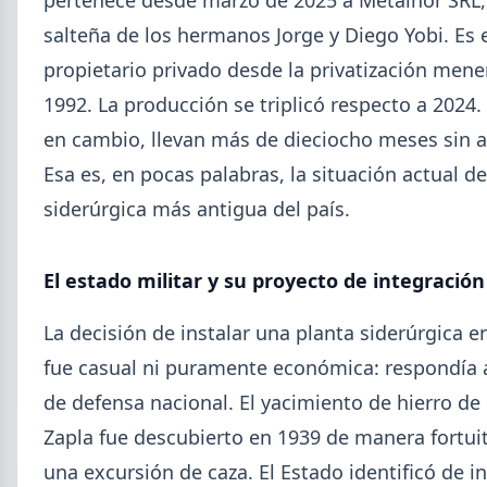
salteña de los hermanos Jorge y Diego Yobi. Es e
propietario privado desde la privatización men
1992. La producción se triplicó respecto a 2024. 
en cambio, llevan más de dieciocho meses sin a
Esa es, en pocas palabras, la situación actual de
2026-08-04
UOM
siderúrgica más antigua del país.
Paritaria UOM agosto 2026: sin
acuerdo, siguen vigentes los
valores de abril
El estado militar y su proyecto de integración
UOM y cámaras metalúrgicas no cerraron la
La decisión de instalar una planta siderúrgica e
paritaria. Agosto se liquida con los valores de abril:
IMGR $1.036.390.
fue casual ni puramente económica: respondía 
de defensa nacional. El yacimiento de hierro de 
Zapla fue descubierto en 1939 de manera fortui
una excursión de caza. El Estado identificó de 