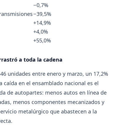
Producción Mundial de Acero – Jun
−0,7%
2026
transmisiones
−39,5%
+14,9%
 en
La producción mundial de acero crudo alcanzó 155
en junio 2026 (+1,7% i.a.), mientras el acumulado e
+4,0%
junio retrocede 0,7%.
+55,0%
rrastró a toda la cadena
6
7
8
9
10
11
12
13
346 unidades entre enero y marzo, un 17,2%
 caída en el ensamblado nacional es el
da de autopartes: menos autos en línea de
padas, menos componentes mecanizados y
ervicio metalúrgico que abastecen a la
recta.