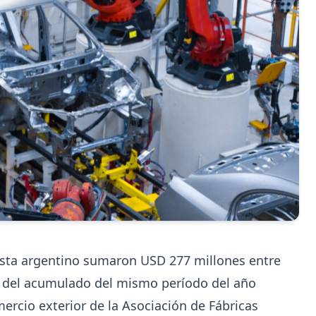
8-07
202
UOM
na
Paritaria UOM agosto 2026: sin
s
acuerdo, siguen vigentes los valor
de abril
ista argentino sumaron USD 277 millones entre
n
UOM y cámaras metalúrgicas no cerraron la paritar
o del acumulado del mismo período del año
Agosto se liquida con los valores de abril: IMGR
mercio exterior de la Asociación de Fábricas
$1.036.390.