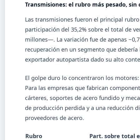
Transmisiones: el rubro más pesado, sin
El 31 de julio la industria del acero recordó a Manuel
Savio con inversiones millonarias, un semestre de
Las transmisiones fueron el principal rubro
recuperación parcial y un mercado que se reordena
hacia la minería y la energía.
participación del 35,2% sobre el total de
millones—. La variación fue de apenas −0,7
recuperación en un segmento que debería l
exportador autopartista dado su alto cont
El golpe duro lo concentraron los motores:
Para las empresas que fabrican componente
cárteres, soportes de acero fundido y mec
de producción perdida y a una reducción di
proveedores de acero.
2026-0
ADIMRA
Rubro
Part. sobre total 