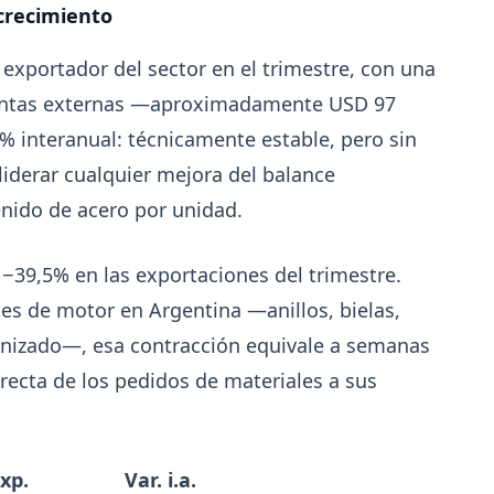
 crecimiento
La distribuidora siderometalúrgica, fundada en 19
San Fernando, sumó un local sobre Av. Andrés Roló
 exportador del sector en el trimestre, con una
primer punto de venta en San Isidro.
 ventas externas —aproximadamente USD 97
% interanual: técnicamente estable, pero sin
iderar cualquier mejora del balance
enido de acero por unidad.
 −39,5% en las exportaciones del trimestre.
s de motor en Argentina —anillos, bielas,
anizado—, esa contracción equivale a semanas
recta de los pedidos de materiales a sus
7-28
202
ACERO
exp.
Var. i.a.