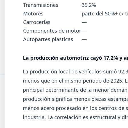
Informe ADIMRA junio 2026: la
Transmisiones
35,2%
producción metalúrgica cayó 4,6%
Motores
parte del 50%+ c/ 
Carrocerías
—
La producción metalúrgica acumula una baja de 5,7%
2026 y la capacidad instalada bajó a 40,8%, uno de los
Componentes de motor
—
niveles más bajos de la serie.
Autopartes plásticas
—
La producción automotriz cayó 17,2% y a
1
2
3
4
5
La producción local de vehículos sumó 92.
menos que en el mismo período de 2025. La
principal determinante de la menor deman
producción significa menos piezas estam
menos acero procesado en los centros de s
industria. La correlación es estructural y di