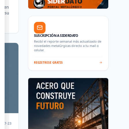
74 en
n, su
SUSCRIPCIÓN A SIDERDATO
Recibí el reporte semanal más actualizado de
novedades metalúrgicas directo a tu mail o
celular.
REGISTRESE GRATIS
6-07-23