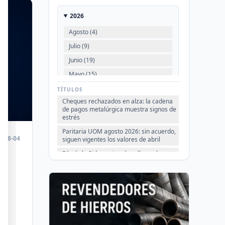
2026
Agosto (4)
Julio (9)
Junio (19)
Mayo (15)
Abril (16)
TÍTULOS
Cheques rechazados en alza: la cadena
Marzo (6)
de pagos metalúrgica muestra signos de
Febrero (4)
estrés
Enero (2)
Paritaria UOM agosto 2026: sin acuerdo,
6-08-04
siguen vigentes los valores de abril
Día de la Siderurgia: cómo llega el sector
2025
al aniversario 78 del legado de Savio
es
VER TODO
Perfiles.com.ar abrió su tercera sucursal
en zona norte: llegó a San Isidro
Informe ADIMRA junio 2026: la
ia.
producción metalúrgica cayó 4,6%
Producción Mundial de Acero – Junio