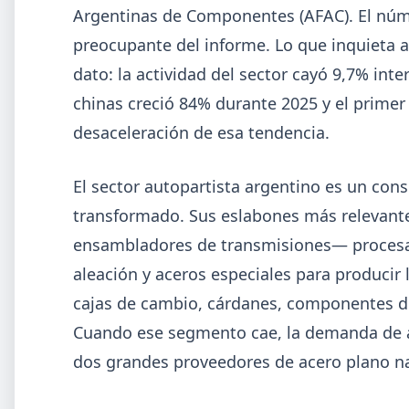
Argentinas de Componentes (AFAC). El núme
preocupante del informe. Lo que inquieta a 
dato: la actividad del sector cayó 9,7% inte
chinas creció 84% durante 2025 y el prime
desaceleración de esa tendencia.
El sector autopartista argentino es un con
transformado. Sus eslabones más relevant
ensambladores de transmisiones— procesan
aleación y aceros especiales para produci
cajas de cambio, cárdanes, componentes de 
2026-0
GENERAL
Cuando ese segmento cae, la demanda de a
Día de la Siderurgia: cómo llega el
dos grandes proveedores de acero plano n
sector al aniversario 78 del legado d
Savio