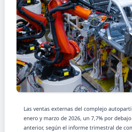
2026-0
GENERAL
Cheques rechazados en alza: la cade
de pagos metalúrgica muestra signo
de estrés
Las ventas externas del complejo autopart
Junio fue el tercer peor mes en cheques rechazados e
enero y marzo de 2026, un 7,7% por debaj
casi seis años. El caso Metalfor expone la tensión que
anterior, según el informe trimestral de co
crece en la cadena de pagos metalúrgica.