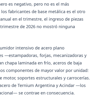
ro es negativo, pero no es el más
los fabricantes de base metálica es el otro
ranual en el trimestre, el ingreso de piezas
r trimestre de 2026 no mostró ninguna
sumidor intensivo de acero plano
es —estampadoras, forjas, mecanizadoras y
 chapa laminada en frío, aceros de baja
r los componentes de mayor valor por unidad:
motor, soportes estructurales y carrocerías.
8-04
202
GENERAL
cero de Ternium Argentina y Acindar —los
Perfiles.com.ar abrió su tercera
acional— se contrae en consecuencia.
e
sucursal en zona norte: llegó a San
Isidro