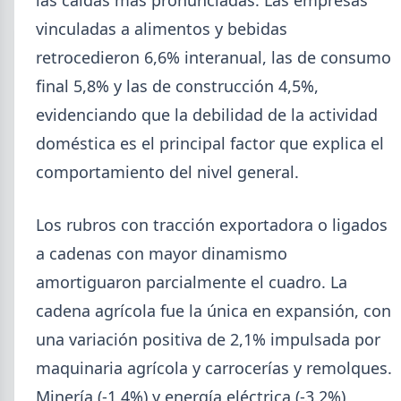
vinculadas a alimentos y bebidas
retrocedieron 6,6% interanual, las de consumo
final 5,8% y las de construcción 4,5%,
evidenciando que la debilidad de la actividad
doméstica es el principal factor que explica el
comportamiento del nivel general.
Los rubros con tracción exportadora o ligados
a cadenas con mayor dinamismo
2026-07-28
ADIMRA
amortiguaron parcialmente el cuadro. La
Informe ADIMRA junio 2026: la
producción metalúrgica cayó 4,6%
cadena agrícola fue la única en expansión, con
una variación positiva de 2,1% impulsada por
La producción metalúrgica acumula una baja de
5,7% en 2026 y la capacidad instalada bajó a 40,8%,
maquinaria agrícola y carrocerías y remolques.
uno de los niveles más bajos de la serie.
Minería (-1,4%) y energía eléctrica (-3,2%)