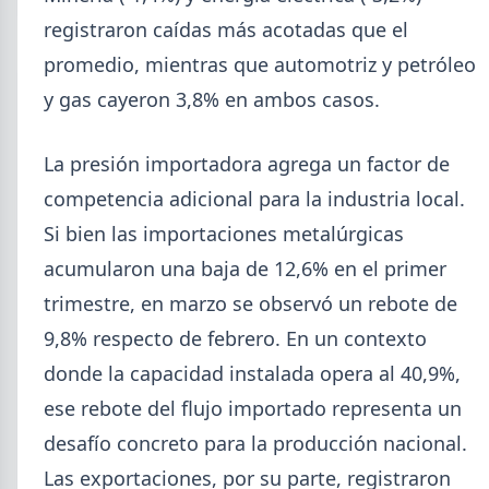
registraron caídas más acotadas que el
promedio, mientras que automotriz y petróleo
y gas cayeron 3,8% en ambos casos.
La presión importadora agrega un factor de
competencia adicional para la industria local.
Si bien las importaciones metalúrgicas
acumularon una baja de 12,6% en el primer
trimestre, en marzo se observó un rebote de
9,8% respecto de febrero. En un contexto
2026-07-23
ACERO
donde la capacidad instalada opera al 40,9%,
Producción Mundial de Acero –
ese rebote del flujo importado representa un
Junio 2026
desafío concreto para la producción nacional.
La producción mundial de acero crudo alcanzó
155,7 Mt en junio 2026 (+1,7% i.a.), mientras el
Las exportaciones, por su parte, registraron