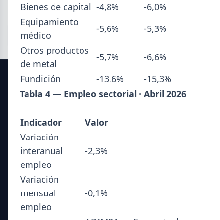
Bienes de capital
-4,8%
-6,0%
Equipamiento
-5,6%
-5,3%
médico
Otros productos
-5,7%
-6,6%
de metal
Fundición
-13,6%
-15,3%
SIDERDATO
Tabla 4 — Empleo sectorial · Abril 2026
El portal líder en información para la industria siderúrgica
Indicador
Valor
y el mercado del acero en Argentina.
Variación
interanual
-2,3%
Secciones
empleo
Noticias del Sector
Variación
Datos Técnicos
mensual
-0,1%
Guía Metalúrgica
empleo