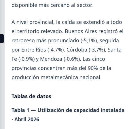
disponible más cercano al sector.
sin revestir más caros, prepintada más barata y
galvanizada sin cambios.
A nivel provincial, la caída se extendió a todo
el territorio relevado. Buenos Aires registró el
1
2
3
4
5
6
7
8
9
10
11
12
13
retroceso más pronunciado (-5,1%), seguida
por Entre Ríos (-4,7%), Córdoba (-3,7%), Santa
Buscar
Fe (-0,9%) y Mendoza (-0,6%). Las cinco
provincias concentran más del 90% de la
producción metalmecánica nacional.
2026
Tablas de datos
Agosto (3)
Tabla 1 — Utilización de capacidad instalada
Julio (9)
Junio (19)
· Abril 2026
Mayo (15)