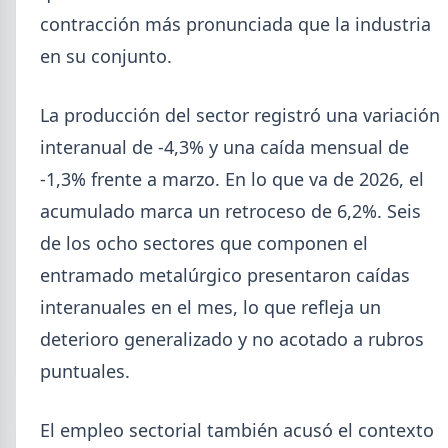
contracción más pronunciada que la industria
en su conjunto.
La producción del sector registró una variación
interanual de -4,3% y una caída mensual de
2026-08-04
GENERAL
-1,3% frente a marzo. En lo que va de 2026, el
Día de la Siderurgia: cómo llega el
acumulado marca un retroceso de 6,2%. Seis
sector al aniversario 78 del legado
de los ocho sectores que componen el
de Savio
entramado metalúrgico presentaron caídas
El 31 de julio la industria del acero recordó a
interanuales en el mes, lo que refleja un
Manuel Savio con inversiones millonarias, un
semestre de recuperación parcial y un mercado
deterioro generalizado y no acotado a rubros
que se reordena hacia la minería y la energía.
puntuales.
El empleo sectorial también acusó el contexto