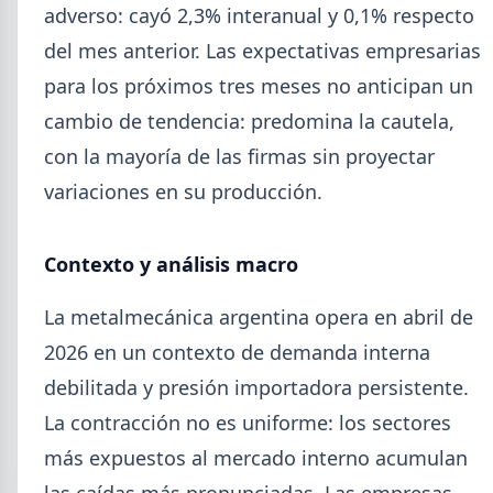
adverso: cayó 2,3% interanual y 0,1% respecto
del mes anterior. Las expectativas empresarias
para los próximos tres meses no anticipan un
cambio de tendencia: predomina la cautela,
con la mayoría de las firmas sin proyectar
variaciones en su producción.
2026-08-03
GENERAL
Contexto y análisis macro
Perfiles.com.ar abrió su tercera
La metalmecánica argentina opera en abril de
sucursal en zona norte: llegó a San
Isidro
2026 en un contexto de demanda interna
La distribuidora siderometalúrgica, fundada en
debilitada y presión importadora persistente.
1974 en San Fernando, sumó un local sobre Av.
La contracción no es uniforme: los sectores
Andrés Rolón, su primer punto de venta en San
Isidro.
más expuestos al mercado interno acumulan
las caídas más pronunciadas. Las empresas