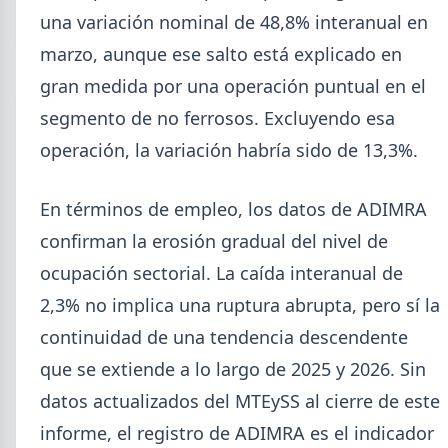
acumulado enero-junio retrocede 0,7%.
una variación nominal de 48,8% interanual en
marzo, aunque ese salto está explicado en
gran medida por una operación puntual en el
segmento de no ferrosos. Excluyendo esa
operación, la variación habría sido de 13,3%.
En términos de empleo, los datos de ADIMRA
confirman la erosión gradual del nivel de
ocupación sectorial. La caída interanual de
2,3% no implica una ruptura abrupta, pero sí la
continuidad de una tendencia descendente
2026-07-22
GENERAL
que se extiende a lo largo de 2025 y 2026. Sin
Ternium Siderar subió la chapa LAC
datos actualizados del MTEySS al cierre de este
y LAF, bajó la prepintada
informe, el registro de ADIMRA es el indicador
Desde el 20 de julio rige la nueva lista: laminados