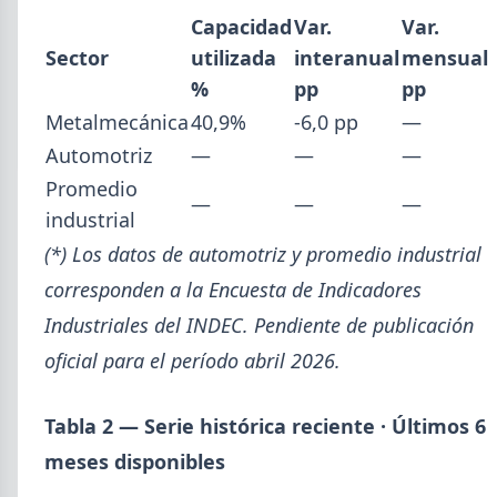
Abril (16)
Capacidad
Var.
Var.
TÍTULOS
Paritaria UOM agosto 2026: sin acuerdo, siguen vigentes los
Marzo (6)
Sector
utilizada
interanual
mensual
valores de abril
Febrero (4)
%
pp
pp
Día de la Siderurgia: cómo llega el sector al aniversario 78 del
Enero (2)
legado de Savio
Metalmecánica
40,9%
-6,0 pp
—
Perfiles.com.ar abrió su tercera sucursal en zona norte: llegó a
Automotriz
—
—
—
San Isidro
2025
Promedio
Informe ADIMRA junio 2026: la producción metalúrgica cayó
—
—
—
VER TODO
4,6%
industrial
Producción Mundial de Acero – Junio 2026
(*) Los datos de automotriz y promedio industrial
Ternium Siderar subió la chapa LAC y LAF, bajó la prepintada
corresponden a la Encuesta de Indicadores
Industriales del INDEC. Pendiente de publicación
oficial para el período abril 2026.
Tabla 2 — Serie histórica reciente · Últimos 6
meses disponibles