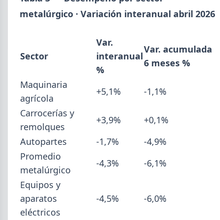
SUSCRIPCIÓN A SIDERDATO
metalúrgico · Variación interanual abril 2026
Recibí el reporte semanal más actualizado de novedades
metalúrgicas directo a tu mail o celular.
Var.
REGISTRESE GRATIS
Var. acumulada
Sector
interanual
6 meses %
%
Maquinaria
+5,1%
-1,1%
agrícola
Carrocerías y
+3,9%
+0,1%
remolques
Autopartes
-1,7%
-4,9%
Promedio
-4,3%
-6,1%
metalúrgico
Equipos y
aparatos
-4,5%
-6,0%
eléctricos