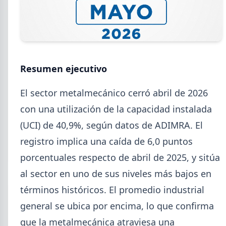
2026-08-04
UOM
Resumen ejecutivo
Paritaria UOM agosto 2026: sin
acuerdo, siguen vigentes los
El sector metalmecánico cerró abril de 2026
valores de abril
con una utilización de la capacidad instalada
UOM y cámaras metalúrgicas no cerraron la
(UCI) de 40,9%, según datos de ADIMRA. El
paritaria. Agosto se liquida con los valores de abril:
IMGR $1.036.390.
registro implica una caída de 6,0 puntos
porcentuales respecto de abril de 2025, y sitúa
al sector en uno de sus niveles más bajos en
términos históricos. El promedio industrial
general se ubica por encima, lo que confirma
que la metalmecánica atraviesa una