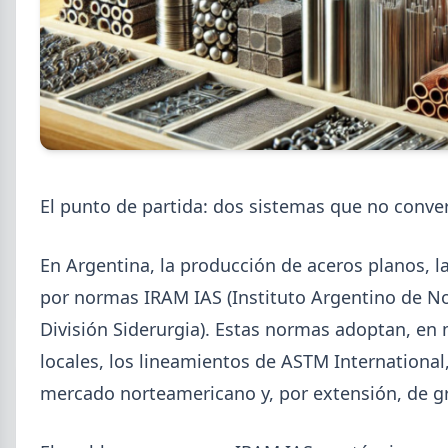
2026-08-04
UOM
Paritaria UOM agosto 2026: sin
acuerdo, siguen vigentes los
valores de abril
El punto de partida: dos sistemas que no conve
UOM y cámaras metalúrgicas no cerraron la
paritaria. Agosto se liquida con los valores de abril:
En Argentina, la producción de aceros planos, l
IMGR $1.036.390.
por normas IRAM IAS (Instituto Argentino de Nor
División Siderurgia). Estas normas adoptan, e
locales, los lineamientos de ASTM International, 
mercado norteamericano y, por extensión, de gr