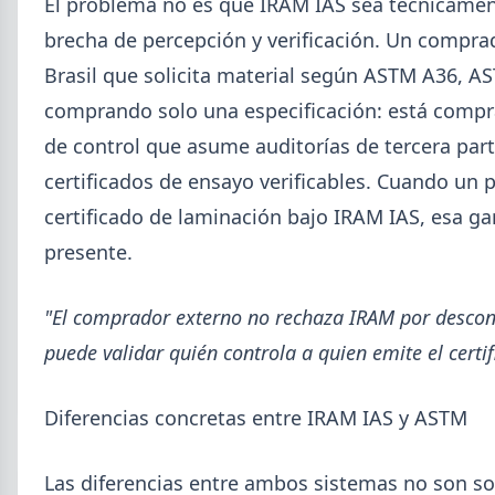
El problema no es que IRAM IAS sea técnicament
brecha de percepción y verificación. Un comprad
Brasil que solicita material según ASTM A36, 
comprando solo una especificación: está compra
de control que asume auditorías de tercera part
certificados de ensayo verificables. Cuando un
2026-08-04
GENERAL
certificado de laminación bajo IRAM IAS, esa ga
Día de la Siderurgia: cómo llega el
presente.
sector al aniversario 78 del legado
de Savio
"El comprador externo no rechaza IRAM por descon
El 31 de julio la industria del acero recordó a
Manuel Savio con inversiones millonarias, un
puede validar quién controla a quien emite el certif
semestre de recuperación parcial y un mercado
que se reordena hacia la minería y la energía.
Diferencias concretas entre IRAM IAS y ASTM
Las diferencias entre ambos sistemas no son so