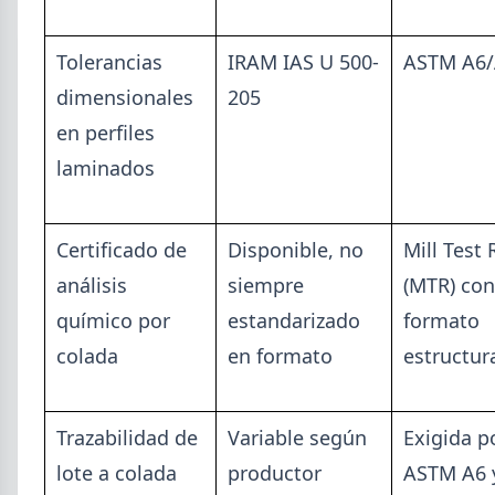
Tolerancias
IRAM IAS U 500-
ASTM A6
dimensionales
205
en perfiles
laminados
Certificado de
Disponible, no
Mill Test
análisis
siempre
(MTR) con
2026-07-28
ADIMRA
químico por
estandarizado
formato
Informe ADIMRA junio 2026: la
colada
en formato
estructur
producción metalúrgica cayó 4,6%
La producción metalúrgica acumula una baja de
Trazabilidad de
Variable según
Exigida p
5,7% en 2026 y la capacidad instalada bajó a 40,8%,
uno de los niveles más bajos de la serie.
lote a colada
productor
ASTM A6 