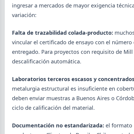
SUSCRIPCIÓN A SIDERDATO
ingresar a mercados de mayor exigencia técnica
Recibí el reporte semanal más actualizado de novedades
metalúrgicas directo a tu mail o celular.
variación:
REGISTRESE GRATIS
Falta de trazabilidad colada-producto:
muchos 
vincular el certificado de ensayo con el número 
entregado. Para proyectos con requisito de Mill
descalificación automática.
Laboratorios terceros escasos y concentrados
metalurgia estructural es insuficiente en cobert
deben enviar muestras a Buenos Aires o Córdoba,
ciclo de calificación del material.
Documentación no estandarizada:
el formato d