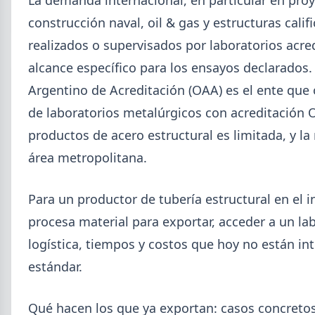
La demanda internacional, en particular en proy
acumulado enero-junio retrocede 0,7%.
construcción naval, oil & gas y estructuras cali
realizados o supervisados por laboratorios acre
alcance específico para los ensayos declarados
Argentino de Acreditación (OAA) es el ente que 
de laboratorios metalúrgicos con acreditación 
productos de acero estructural es limitada, y l
área metropolitana.
Para un productor de tubería estructural en el i
procesa material para exportar, acceder a un la
logística, tiempos y costos que hoy no están in
2026-07-22
GENERAL
estándar.
Ternium Siderar subió la chapa LAC
y LAF, bajó la prepintada
Qué hacen los que ya exportan: casos concreto
Desde el 20 de julio rige la nueva lista: laminados