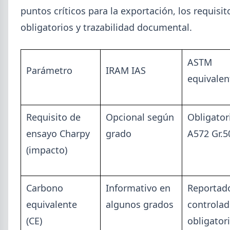
puntos críticos para la exportación, los requisit
obligatorios y trazabilidad documental.
ASTM
Parámetro
IRAM IAS
equivalen
Requisito de
Opcional según
Obligator
2026-08-03
GENERAL
ensayo Charpy
grado
A572 Gr.5
Perfiles.com.ar abrió su tercera
sucursal en zona norte: llegó a San
(impacto)
Isidro
La distribuidora siderometalúrgica, fundada en
Carbono
Informativo en
Reportad
1974 en San Fernando, sumó un local sobre Av.
Andrés Rolón, su primer punto de venta en San
equivalente
algunos grados
controla
Isidro.
(CE)
obligato