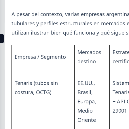
sin revestir más caros, prepintada más barata y
galvanizada sin cambios.
A pesar del contexto, varias empresas argentin
tubulares y perfiles estructurales en mercados
utilizan ilustran bien qué funciona y qué sigue 
1
2
3
4
5
6
7
8
9
10
11
12
13
Mercados
Estrat
Buscar
Empresa / Segmento
destino
certifi
Tenaris (tubos sin
EE.UU.,
Sistem
costura, OCTG)
Brasil,
Tenari
2026
Europa,
+ API 
Agosto (3)
Julio (9)
Medio
29001
Junio (19)
Oriente
Mayo (15)