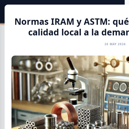
SIDER
DATO
Calculadora
Normas IRAM y ASTM: qué f
calidad local a la dema
26 MAY 2026
Toda la Información
GENERAL
INFORMES
CAMARAS
REFERENTES