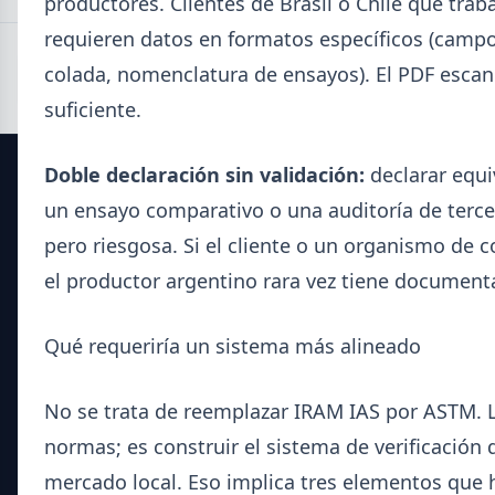
productores. Clientes de Brasil o Chile que trab
requieren datos en formatos específicos (campo
colada, nomenclatura de ensayos). El PDF escan
suficiente.
Doble declaración sin validación:
declarar equi
SIDERDATO
un ensayo comparativo o una auditoría de tercer
pero riesgosa. Si el cliente o un organismo de co
El portal líder en información para la industria siderúrgica
y el mercado del acero en Argentina.
el productor argentino rara vez tiene document
Secciones
Qué requeriría un sistema más alineado
Noticias del Sector
No se trata de reemplazar IRAM IAS por ASTM. L
Datos Técnicos
normas; es construir el sistema de verificación q
Guía Metalúrgica
mercado local. Eso implica tres elementos que 