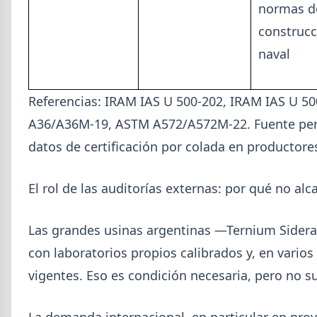
normas d
construcc
naval
Referencias: IRAM IAS U 500-202, IRAM IAS U 
A36/A36M-19, ASTM A572/A572M-22. Fuente pend
datos de certificación por colada en productores
El rol de las auditorías externas: por qué no al
2026-07-23
ACERO
Las grandes usinas argentinas —Ternium Sidera
Producción Mundial de Acero –
con laboratorios propios calibrados y, en varios
Junio 2026
vigentes. Eso es condición necesaria, pero no s
La producción mundial de acero crudo alcanzó
155,7 Mt en junio 2026 (+1,7% i.a.), mientras el