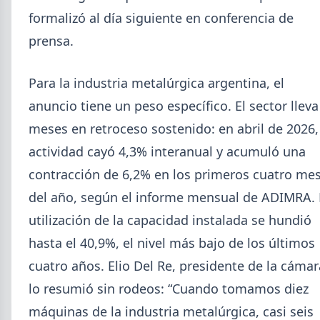
formalizó al día siguiente en conferencia de
prensa.
Para la industria metalúrgica argentina, el
anuncio tiene un peso específico. El sector lleva
2026-08-04
UOM
meses en retroceso sostenido: en abril de 2026,
Paritaria UOM agosto 2026: sin
actividad cayó 4,3% interanual y acumuló una
acuerdo, siguen vigentes los
contracción de 6,2% en los primeros cuatro me
valores de abril
del año, según el informe mensual de ADIMRA. 
UOM y cámaras metalúrgicas no cerraron la
utilización de la capacidad instalada se hundió
paritaria. Agosto se liquida con los valores de abril:
IMGR $1.036.390.
hasta el 40,9%, el nivel más bajo de los últimos
cuatro años. Elio Del Re, presidente de la cámar
lo resumió sin rodeos: “Cuando tomamos diez
máquinas de la industria metalúrgica, casi seis