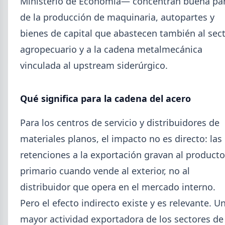
Ministerio de Economía— concentran buena pa
SUSCRIPCIÓN A SIDERDATO
de la producción de maquinaria, autopartes y
Recibí el reporte semanal más actualizado de novedades
bienes de capital que abastecen también al sec
metalúrgicas directo a tu mail o celular.
agropecuario y a la cadena metalmecánica
REGISTRESE GRATIS
vinculada al upstream siderúrgico.
Qué significa para la cadena del acero
Para los centros de servicio y distribuidores de
materiales planos, el impacto no es directo: las
retenciones a la exportación gravan al producto
primario cuando vende al exterior, no al
distribuidor que opera en el mercado interno.
Pero el efecto indirecto existe y es relevante. U
mayor actividad exportadora de los sectores de