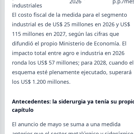
2026
p.p./me
industriales
Isidro.
El costo fiscal de la medida para el segmento
industrial es de US$ 25 millones en 2026 y US$
115 millones en 2027, según las cifras que
difundió el propio Ministerio de Economía. El
impacto total entre agro e industria en 2026
ronda los US$ 57 millones; para 2028, cuando el
esquema esté plenamente ejecutado, superará
los US$ 1.200 millones.
Antecedentes: la siderurgia ya tenía su propi
2026-07-28
ADIMRA
capítulo
Informe ADIMRA junio 2026: la
producción metalúrgica cayó 4,6%
El anuncio de mayo se suma a una medida
La producción metalúrgica acumula una baja de
anterior que el sector metalúrgico y siderúrgico