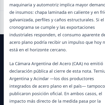
maquinaria y automotriz implica mayor deman
de insumos: chapa laminada en caliente y en frí
galvanizada, perfiles y caños estructurales. Si el
cronograma se cumple y las exportaciones
industriales responden, el consumo aparente d
acero plano podría recibir un impulso que hoy 
SIDERDATO
está en el horizonte cercano.
El portal líder en información para la industria siderúrgica
La Cámara Argentina del Acero (CAA) no emitió
y el mercado del acero en Argentina.
declaración pública al cierre de esta nota. Tern
Secciones
Argentina y Acindar —los dos productores
integrados de acero plano en el país— tampoco
Noticias del Sector
publicaron posición oficial. En ambos casos, el
Datos Técnicos
Guía Metalúrgica
impacto más directo de la medida pasa por la