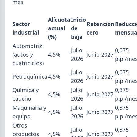
mes.
Alícuota
Inicio
Sector
Retención
Reducci
actual
de
industrial
cero
mensua
(%)
baja
Automotriz
Julio
0,375
(autos y
4,5%
Junio 2027
2026
p.p./me
cuatriciclos)
Julio
0,375
Petroquímica
4,5%
Junio 2027
2026
p.p./me
2026-08-03
GENERAL
Química y
Julio
0,375
4,5%
Junio 2027
Perfiles.com.ar abrió su tercera
caucho
2026
p.p./me
sucursal en zona norte: llegó a San
Maquinaria y
Julio
0,375
4,5%
Junio 2027
Isidro
equipo
2026
p.p./me
La distribuidora siderometalúrgica, fundada en
Otros
Julio
0,375
1974 en San Fernando, sumó un local sobre Av.
productos
4,5%
Junio 2027
Andrés Rolón, su primer punto de venta en San