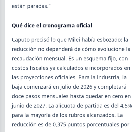
están paradas.”
Qué dice el cronograma oficial
Caputo precisó lo que Milei había esbozado: la
reducción no dependerá de cómo evolucione la
recaudación mensual. Es un esquema fijo, con
costos fiscales ya calculados e incorporados en
2026-08-04
GENERAL
las proyecciones oficiales. Para la industria, la
Día de la Siderurgia: cómo llega el
sector al aniversario 78 del legado
baja comenzará en julio de 2026 y completará
de Savio
doce pasos mensuales hasta quedar en cero en
El 31 de julio la industria del acero recordó a
junio de 2027. La alícuota de partida es del 4,5%
Manuel Savio con inversiones millonarias, un
para la mayoría de los rubros alcanzados. La
semestre de recuperación parcial y un mercado
que se reordena hacia la minería y la energía.
reducción es de 0,375 puntos porcentuales por