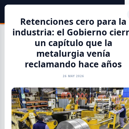
SIDER
DATO
Calculadora
Retenciones cero para la
industria: el Gobierno cier
un capítulo que la
metalurgia venía
Toda la Información
reclamando hace años
GENERAL
INFORMES
CAMARAS
REFERENTES
26 MAY 2026