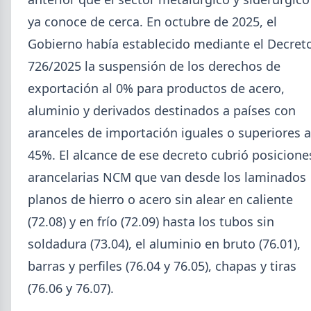
5,7% en 2026 y la capacidad instalada bajó a 40,8%,
uno de los niveles más bajos de la serie.
ya conoce de cerca. En octubre de 2025, el
Gobierno había establecido mediante el Decret
726/2025 la suspensión de los derechos de
exportación al 0% para productos de acero,
aluminio y derivados destinados a países con
aranceles de importación iguales o superiores a
45%. El alcance de ese decreto cubrió posicione
arancelarias NCM que van desde los laminados
planos de hierro o acero sin alear en caliente
(72.08) y en frío (72.09) hasta los tubos sin
soldadura (73.04), el aluminio en bruto (76.01),
2026-07-23
ACERO
barras y perfiles (76.04 y 76.05), chapas y tiras
Producción Mundial de Acero –
(76.06 y 76.07).
Junio 2026