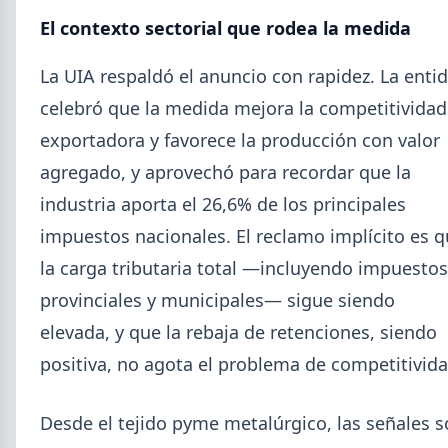
Mayo (15)
El contexto sectorial que rodea la medida
Abril (16)
TÍTULOS
Cheques rechazados en alza: la cadena de pagos metalúrgica
Marzo (6)
La UIA respaldó el anuncio con rapidez. La enti
muestra signos de estrés
Febrero (4)
celebró que la medida mejora la competitividad
Paritaria UOM agosto 2026: sin acuerdo, siguen vigentes los
Enero (2)
valores de abril
exportadora y favorece la producción con valor
Día de la Siderurgia: cómo llega el sector al aniversario 78 del
agregado, y aprovechó para recordar que la
legado de Savio
2025
Perfiles.com.ar abrió su tercera sucursal en zona norte: llegó a
industria aporta el 26,6% de los principales
VER TODO
San Isidro
impuestos nacionales. El reclamo implícito es 
Informe ADIMRA junio 2026: la producción metalúrgica cayó
4,6%
la carga tributaria total —incluyendo impuestos
Producción Mundial de Acero – Junio 2026
provinciales y municipales— sigue siendo
elevada, y que la rebaja de retenciones, siendo
positiva, no agota el problema de competitivida
Desde el tejido pyme metalúrgico, las señales 