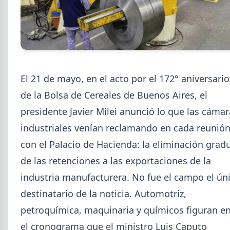
2026-08-07
GENERAL
Cheques rechazados en alza: la
El 21 de mayo, en el acto por el 172° aniversario
cadena de pagos metalúrgica
de la Bolsa de Cereales de Buenos Aires, el
muestra signos de estrés
presidente Javier Milei anunció lo que las cámar
Junio fue el tercer peor mes en cheques rechazados
industriales venían reclamando en cada reunió
en casi seis años. El caso Metalfor expone la tensión
que crece en la cadena de pagos metalúrgica.
con el Palacio de Hacienda: la eliminación grad
de las retenciones a las exportaciones de la
industria manufacturera. No fue el campo el ún
destinatario de la noticia. Automotriz,
petroquímica, maquinaria y químicos figuran e
el cronograma que el ministro Luis Caputo