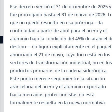
La producción mundial de acero crudo alcanzó
Ese decreto venció el 31 de diciembre de 2025 y
155,7 Mt en junio 2026 (+1,7% i.a.), mientras el
fue prorrogado hasta el 31 de marzo de 2026. L
acumulado enero-junio retrocede 0,7%.
que no quedó resuelto en esa prórroga —la
continuidad a partir de abril para el acero y el
aluminio bajo la condición del 45% de arancel d
1
2
3
4
5
6
7
8
9
10
11
12
13
destino— no figura explícitamente en el paque
anunciado el 21 de mayo, cuyo foco está en los
Buscar
sectores de transformación industrial, no en los
productos primarios de la cadena siderúrgica.
Este punto merece seguimiento: la situación
arancelaria del acero y el aluminio exportado
2026
hacia mercados proteccionistas no está
Agosto (4)
Julio (9)
formalmente resuelta en la nueva normativa.
Junio (19)